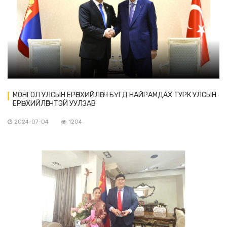
МОНГОЛ УЛСЫН ЕРӨНХИЙЛӨГЧ БҮГД НАЙРАМДАХ ТУРК УЛСЫН
ЕРӨНХИЙЛӨГЧТЭЙ УУЛЗАВ
2024-07-04
1204