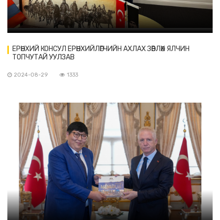
ЕРӨНХИЙ КОНСУЛ ЕРӨНХИЙЛӨГЧИЙН АХЛАХ ЗӨВЛӨХ ЯЛЧИН
ТОПЧУТАЙ УУЛЗАВ
2024-08-29
1333