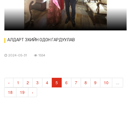
АЛДАРТ ЭХИЙН ОДОН ГАРДУУЛАВ
2024-05-31
1554
‹
1
2
3
4
5
6
7
8
9
10
...
18
19
›