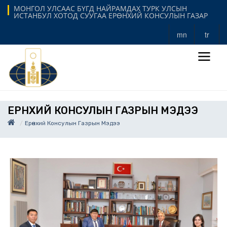
МОНГОЛ УЛСААС БҮГД НАЙРАМДАХ ТУРК УЛСЫН
ИСТАНБУЛ ХОТОД СУУГАА ЕРӨНХИЙ КОНСУЛЫН ГАЗАР
mn
tr
ЕРӨНХИЙ КОНСУЛЫН ГАЗРЫН МЭДЭЭ
Ерөнхий Консулын Газрын Мэдээ