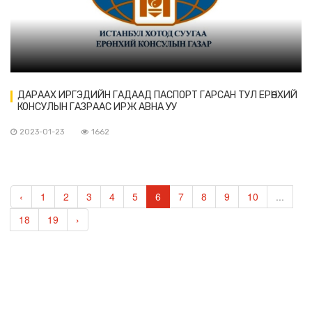
ДАРААХ ИРГЭДИЙН ГАДААД ПАСПОРТ ГАРСАН ТУЛ ЕРӨНХИЙ
КОНСУЛЫН ГАЗРААС ИРЖ АВНА УУ
2023-01-23
1662
‹
1
2
3
4
5
6
7
8
9
10
...
18
19
›