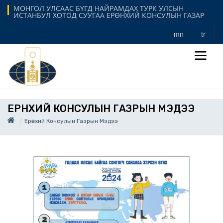
МОНГОЛ УЛСААС БҮГД НАЙРАМДАХ ТУРК УЛСЫН
ИСТАНБУЛ ХОТОД СУУГАА ЕРӨНХИЙ КОНСУЛЫН ГАЗАР
mn
tr
ЕРӨНХИЙ КОНСУЛЫН ГАЗРЫН МЭДЭЭ
Ерөнхий Консулын Газрын Мэдээ