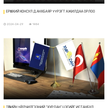
ЕРӨНХИЙ КОНСУЛ Д.АНХБАЯР ҮҮРЭГТ АЖИЛДАА ОРЛОО
2024-04-29
1484
ТӨРИЙН ҮЙЛЧИЛГЭЭНИЙ “ХУРДАН” ЦЭГИЙГ ИСТАНБУЛ