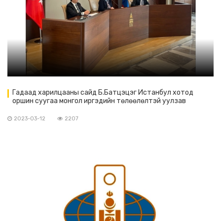
Гадаад харилцааны сайд Б.Батцэцэг Истанбул хотод
оршин суугаа монгол иргэдийн төлөөлөлтэй уулзав
2023-03-12
2207