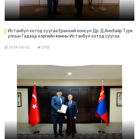
Истанбул хотод суугаа Ерөнхий консул Др. Д.Анхбаяр Турк
улсын Гадаад хэргийн яамны Истанбул хотод суугаа
төлөөлөгч Элчин сайд Хатагтай Аешэ Сөзэн Услуэр-тэй
уулзав.
2024-05-02
2132