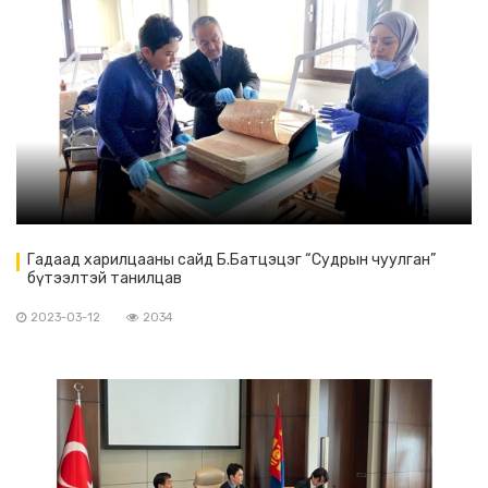
Гадаад харилцааны сайд Б.Батцэцэг “Судрын чуулган”
бүтээлтэй танилцав
2023-03-12
2034