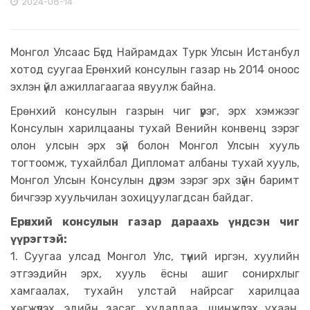
2024-08-14
Монгол Улсаас Бүгд Найрамдах Турк Улсын Истанбул
хотод суугаа Ерөнхий консулын газар нь 2014 оноос
эхлэн үйл ажиллагаагаа явуулж байна.
Ерөнхий консулын газрын чиг үүрэг, эрх хэмжээг
Консулын харилцааны тухай Венийн конвенц зэрэг
олон улсын эрх зүй болон Монгол Улсын хууль
тогтоомж, тухайлбал Дипломат албаны тухай хууль,
Монгол Улсын Консулын дүрэм зэрэг эрх зүйн баримт
бичгээр хуульчилан зохицуулагдсан байдаг.
Ерөнхий консулын газар дараахь үндсэн чиг
үүрэгтэй:
1. Суугаа улсад Монгол Улс, түүний иргэн, хуулийн
этгээдийн эрх, хууль ёсны ашиг сонирхлыг
хамгаалах, тухайн улстай найрсаг харилцаа
хөгжүүлэх, эдийн засаг, худалдаа, шинжлэх ухаан,