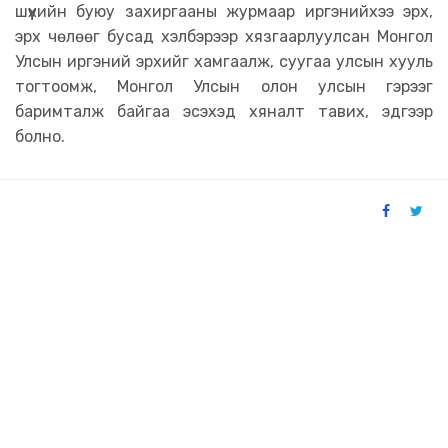
шүүхийн буюу захиргааны журмаар иргэнийхээ эрх,
эрх чөлөөг бусад хэлбэрээр хязгаарлуулсан Монгол
Улсын иргэний эрхийг хамгаалж, суугаа улсын хууль
тогтоомж, Монгол Улсын олон улсын гэрээг
баримталж байгаа эсэхэд хяналт тавих, эдгээр
болно.