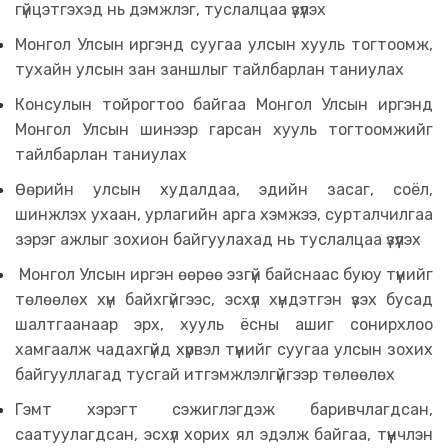
гүйцэтгэхэд нь дэмжлэг, туслалцаа үзүүлэх
Монгол Улсын иргэнд суугаа улсын хууль тогтоомж,
тухайн улсын зан заншлыг тайлбарлан таниулах
Консулын тойрогтоо байгаа Монгол Улсын иргэнд
Монгол Улсын шинээр гарсан хууль тогтоомжийг
тайлбарлан таниулах
Өөрийн улсын худалдаа, эдийн засаг, соёл,
шинжлэх ухаан, урлагийн арга хэмжээ, сурталчилгаа
зэрэг ажлыг зохион байгуулахад нь туслалцаа үзүүлэх
Монгол Улсын иргэн өөрөө эзгүй байснаас буюу түүнийг
төлөөлөх хүн байхгүйгээс, эсхүл хүндэтгэн үзэх бусад
шалтгаанаар эрх, хууль ёсны ашиг сонирхлоо
хамгаалж чадахгүйд хүрвэл түүнийг суугаа улсын зохих
байгууллагад тусгай итгэмжлэлгүйгээр төлөөлөх
Гэмт хэрэгт сэжиглэгдэж баривчлагдсан,
саатуулагдсан, эсхүл хорих ял эдэлж байгаа, түүнчлэн