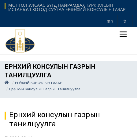
МОНГОЛ УЛСААС БҮГД НАЙРАМДАХ ТУРК УЛСЫН
ИСТАНБУЛ ХОТОД СУУГАА ЕРӨНХИЙ КОНСУЛЫН ГАЗАР
mn
tr
ЕРӨНХИЙ КОНСУЛЫН ГАЗРЫН
ТАНИЛЦУУЛГА
ЕРӨНХИЙ КОНСУЛЫН ГАЗАР
Ерөнхий Консулын Газрын Танилцуулга
Ерөнхий консулын газрын
танилцуулга