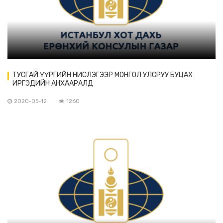
ТУСГАЙ ҮҮРГИЙН НИСЛЭГЭЭР МОНГОЛ УЛСРУУ БУЦАХ
ИРГЭДИЙН АНХААРАЛД
2020-05-12
1260