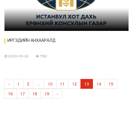
ИРГЭДИЙН АНХААРАЛД
2020-03-22
1152
‹
1
2
...
10
11
12
13
14
15
16
17
18
19
›