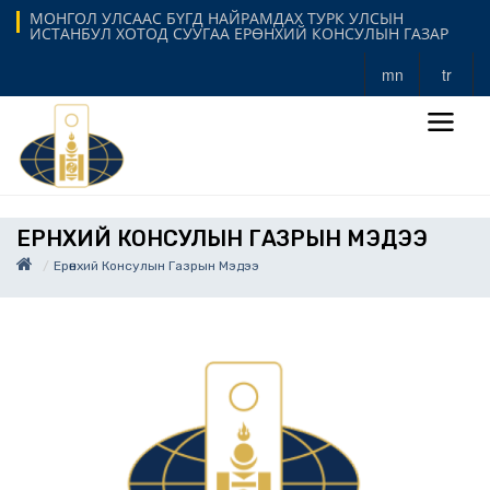
МОНГОЛ УЛСААС БҮГД НАЙРАМДАХ ТУРК УЛСЫН
ИСТАНБУЛ ХОТОД СУУГАА ЕРӨНХИЙ КОНСУЛЫН ГАЗАР
mn
tr
ЕРӨНХИЙ КОНСУЛЫН ГАЗРЫН МЭДЭЭ
Ерөнхий Консулын Газрын Мэдээ