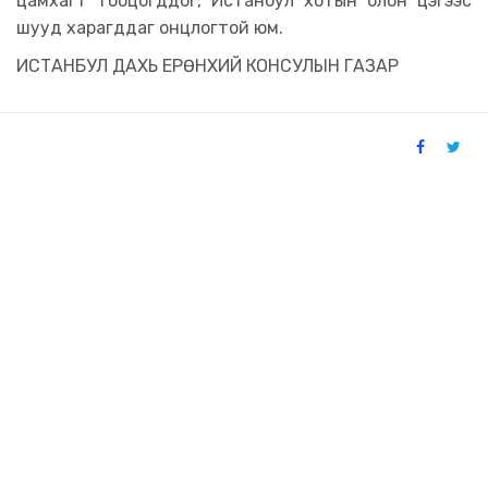
цамхагт тооцогддог, Истанбул хотын олон цэгээс
шууд харагддаг онцлогтой юм.
ИСТАНБУЛ ДАХЬ ЕРӨНХИЙ КОНСУЛЫН ГАЗАР