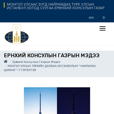
МОНГОЛ УЛСААС БҮГД НАЙРАМДАХ ТУРК УЛСЫН
ИСТАНБУЛ ХОТОД СУУГАА ЕРӨНХИЙ КОНСУЛЫН ГАЗАР
mn
tr
ЕРӨНХИЙ КОНСУЛЫН ГАЗРЫН МЭДЭЭ
Ерөнхий Консулын Газрын Мэдээ
МОНГОЛ УЛСЫН ТӨРИЙН ДАЛБАА ИСТАНБУЛЫН “ЧАМЛИЖА
ЦАМХАГ”-Т ГЭРЭЛТЭВ