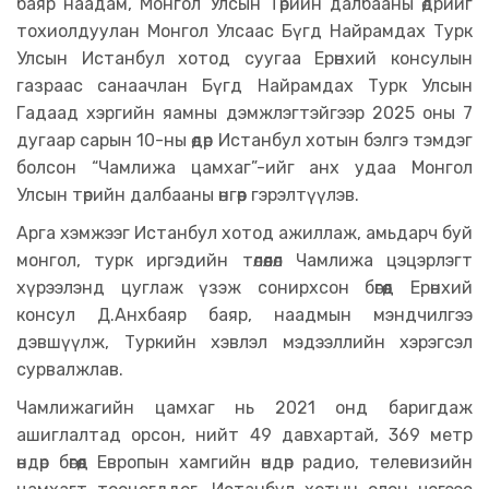
баяр наадам, Монгол Улсын Төрийн далбааны өдрийг
тохиолдуулан Монгол Улсаас Бүгд Найрамдах Турк
Улсын Истанбул хотод суугаа Ерөнхий консулын
газраас санаачлан Бүгд Найрамдах Турк Улсын
Гадаад хэргийн яамны дэмжлэгтэйгээр 2025 оны 7
дугаар сарын 10-ны өдөр Истанбул хотын бэлгэ тэмдэг
болсон “Чамлижа цамхаг”-ийг анх удаа Монгол
Улсын төрийн далбааны өнгөөр гэрэлтүүлэв.
Арга хэмжээг Истанбул хотод ажиллаж, амьдарч буй
монгол, турк иргэдийн төлөөлөл Чамлижа цэцэрлэгт
хүрээлэнд цуглаж үзэж сонирхсон бөгөөд Ерөнхий
консул Д.Анхбаяр баяр, наадмын мэндчилгээ
дэвшүүлж, Туркийн хэвлэл мэдээллийн хэрэгсэл
сурвалжлав.
Чамлижагийн цамхаг нь 2021 онд баригдаж
ашиглалтад орсон, нийт 49 давхартай, 369 метр
өндөр бөгөөд Европын хамгийн өндөр радио, телевизийн