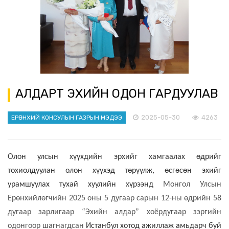
АЛДАРТ ЭХИЙН ОДОН ГАРДУУЛАВ
2025-05-30
4263
ЕРӨНХИЙ КОНСУЛЫН ГАЗРЫН МЭДЭЭ
Олон улсын хүүхдийн эрхийг хамгаалах өдрийг
тохиолдуулан олон хүүхэд төрүүлж, өсгөсөн эхийг
урамшуулах тухай хуулийн хүрээнд
Монгол Улсын
Ерөнхийлөгчийн 2025 оны 5 дугаар сарын 12-ны өдрийн 58
дугаар зарлигаар “Эхийн алдар” хоёрдугаар зэргийн
одонгоор шагнагдсан
Истанбул хотод ажиллаж амьдарч буй