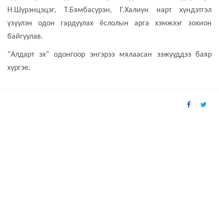
Н.Шүрэнцэцэг, Т.Бямбасүрэн, Г.Халиун нарт хүндэтгэл
үзүүлэн одон гардуулах ёслолын арга хэмжээг зохион
байгуулав.
“Алдарт эх” одонгоор энгэрээ мялаасан ээжүүддээ баяр
хүргэе.