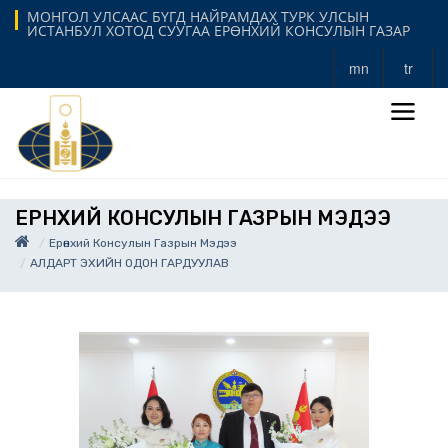
МОНГОЛ УЛСААС БҮГД НАЙРАМДАХ ТУРК УЛСЫН
ИСТАНБУЛ ХОТОД СУУГАА ЕРӨНХИЙ КОНСУЛЫН ГАЗАР
mn
tr
ЕРӨНХИЙ КОНСУЛЫН ГАЗРЫН МЭДЭЭ
Ерөнхий Консулын Газрын Мэдээ
АЛДАРТ ЭХИЙН ОДОН ГАРДУУЛАВ