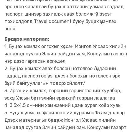
орондоо яаралтай буцах шалтгааны улмаас гадаад
паспорт шинээр захиалж авах боломжгүй зэрэг
тохиолдолд Travel document буюу буцах үнэмлэх
авна.
Бүрдүүлэх материал:
1. Буцах үнэмлэх олгохыг хүссэн Монгол Улсаас хилийн
чанадад суугаа Элчин сайдын яам, Консулын газрын
нэр дээр гаргасан өргөдөл
2. Буцах үнэмлэх авах болсон нотолгоо /үндэсний
гадаад паспортоо үрэгдүүлсэн болохыг нотолсон эрх
бүхий байгууллагын тодорхойлолт/
3. Иргэний үнэмлэх, төрсний гэрчилгээний хуулбар,
эсхүл Улсын бүртгэлийн ерөнхий газрын лавлагаа
4. 3.5х4.5 см-ийн хэмжээний цээж зураг хоёр хувь
5. Буцах үнэмлэх, үйлчилгээний хураамж 15 ам.доллар
Дээрх материалыг бүрдүүлж Монгол Улсаас хилийн
чанадад суугаа Элчин сайдын яам, Консулын газарт