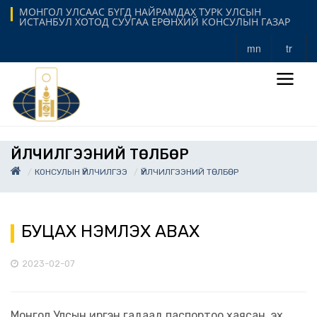
МОНГОЛ УЛСААС БҮГД НАЙРАМДАХ ТУРК УЛСЫН
ИСТАНБУЛ ХОТОД СУУГАА ЕРӨНХИЙ КОНСУЛЫН ГАЗАР
mn
tr
ҮЙЛЧИЛГЭЭНИЙ ТӨЛБӨР
КОНСУЛЫН ҮЙЛЧИЛГЭЭ
ҮЙЛЧИЛГЭЭНИЙ ТӨЛБӨР
БУЦАХ ҮНЭМЛЭХ АВАХ
2023-02-07
Монгол Улсын иргэн гадаад паспортоо хаясан, эх