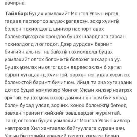
авчирна.
Тайлбар:
Буцах үнэмлэхийг Монгол Улсын иргэд
гадаад паспортоо алдаж үрэгдүүлсэн, эсхүл хүчингүй
болсон тохиолдолд шинээр паспорт авах
боломжгүйгээр эх орондоо буцах шаардлага гарсан
тохиолдолд л олгодог. Дээр дурдсан баримт
бичгийн аль нэг нь байхгүй тохиолдолд буцах
үнэмлэхийг олгох боломжгүй болохыг анхаарна уу.
Буцах үнэмлэх нь олгогдсон өдрөөс эхлэн 6 хүртэл
сарын хугацаанд хүчинтэй, зөвхөн нэг удаа хэрэглэх
боломжтой баримт бичиг юм. Иймд та энэ хугацааны
дотор буцах үнэмлэхээр Монгол Улсын хилээр нэвтрэх
эрхтэй. Буцах үнэмлэхээр дамжин өнгөрч буй улсад
болон бусад улсад зорчих, хонох боломжгүй бөгөөд
зөвхөн транзит хийхийг зөвшөөрдөг журамтай.
Танд олгосон буцах үнэмлэхийг Монгол Улсын хилээр
нэвтрэхэд Хил хамгаалах байгууллага хураан авч,
Улсын бүртгэлийн ерөнхий газарт хүргүүлдэг болно.