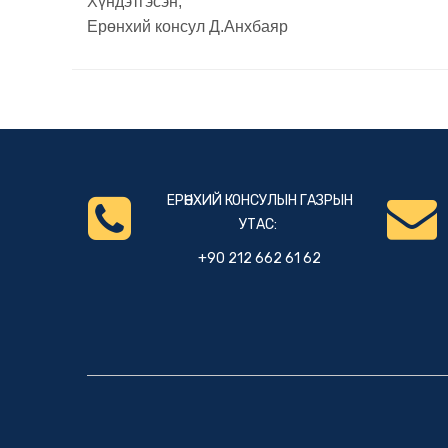
Хүндэтгэсэн,
Ерөнхий консул Д.Анхбаяр
ЕРӨНХИЙ КОНСУЛЫН ГАЗРЫН
УТАС:
+90 212 662 61 62