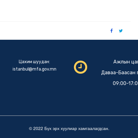
Ажлын цаг
Цахим шуудан:
istanbul@mfa.gov.mn
Даваа-Баасан 
09:00-17:
© 2022 Бүх эрх хуулиар хамгаалагдсан.