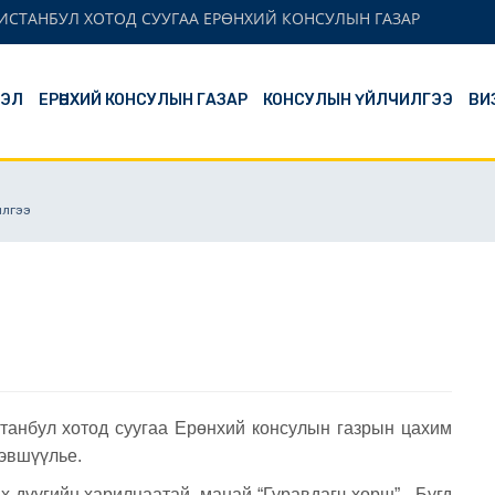
ИСТАНБУЛ ХОТОД СУУГАА ЕРӨНХИЙ КОНСУЛЫН ГАЗАР
ЛЭЛ
ЕРӨНХИЙ КОНСУЛЫН ГАЗАР
КОНСУЛЫН ҮЙЛЧИЛГЭЭ
ВИ
илгээ
танбул хотод суугаа Ерөнхий консулын газрын цахим
дэвшүүлье.
ах дүүгийн харилцаатай, манай “Гуравдагч хөрш” - Бүгд