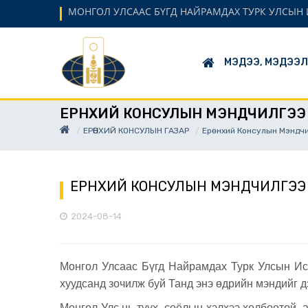
МОНГОЛ УЛСААС БҮГД НАЙРАМДАХ ТУРК УЛСЫН 
МЭДЭЭ, МЭДЭЭ
ЕРӨНХИЙ КОНСУЛЫН МЭНДЧИЛГЭЭ
ЕРӨНХИЙ КОНСУЛЫН ГАЗАР
Ерөнхий Консулын Мэндч
ЕРӨНХИЙ КОНСУЛЫН МЭНДЧИЛГЭЭ
2024-08-14
Монгол Улсаас Бүгд Найрамдах Турк Улсын Ис
хуудсанд зочилж буй Танд энэ өдрийн мэндийг 
Монгол Улс нь түүх, соёлын хэлхээ холбоотой, 