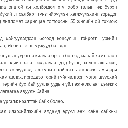
аа онцгой ач холбогдол өгч, хоёр талын иж бүрэн
бүхий л салбарт гүнзгийрүүлэн хөгжүүлэхийг зорьдог
д дипломат харилцаа тогтоосны 55 жилийн ой тохиож
 байгуулагдсан бөгөөд консулын тойрогт Туркийн
а, Ялова гэсэн мужууд багтдаг.
онсулын үүрэгт ажилдаа орсон бөгөөд манай хамт олон
г эдийн засаг, худалдаа, дэд бүтэц, хөдөө аж ахуй,
лэн хөгжүүлэх, консулын тойрогт ажиллаж, амьдарч
 хамгаалах, иргэддээ төрийн үйлчилгээг түргэн шуурхай
о, төрийн бус байгууллагуудын үйл ажиллагааг дэмжих
ллагаагаа явуулж байна.
 үргэлж нээлттэй байх болно.
хал илэрхийлэхийн ялдамд эрүүл энх, сайн сайхны