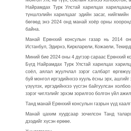
Найрамдах Турк Улстай харилцах харилцаанд
түншлэлийн харилцааг эдийн засаг, нийгмийн 
бөгөөд энэ 2024 онд манай хоёр орны хоорон
байна.
Манай Ерөнхий консулын газар нь 2014 онд
Истанбул, Эдирнэ, Киркларели, Кожаели, Текирда
Миний бие 2024 оны 4 дүгээр сараас Ерөнхий к
Бүгд Найрамдах Турк Улстай харилцах харилцаа
соёл, аялал жуулчлал зэрэг салбарт өргөжүү
буй монгол иргэдийнхээ хууль ёсны эрх, ашгийг
үзүүлэх, иргэдийнхээ үүсгэн байгуулсан холбо
зэрэг чиглэлийг эрхэм зорилгоо болгон үйл ажи
Танд манай Ерөнхий консулын газрын үүд хаалга
Манай цахим хуудсаар зочилсон Танд талар
дээдийг хүсэн ерөөе.