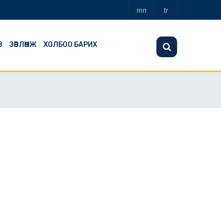
mn
tr
З
ЗӨВЛӨМЖ
ХОЛБОО БАРИХ