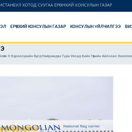
ИСТАНБУЛ ХОТОД СУУГАА ЕРӨНХИЙ КОНСУЛЫН ГАЗАР
ЛЭЛ
ЕРӨНХИЙ КОНСУЛЫН ГАЗАР
КОНСУЛЫН ҮЙЛЧИЛГЭЭ
ВИ
ЭЭ
йлөгч У.Хүрэлсүхийн Бүгд Найрамдах Турк Улсад Хийх Төрийн Айлчлал Эхэллээ