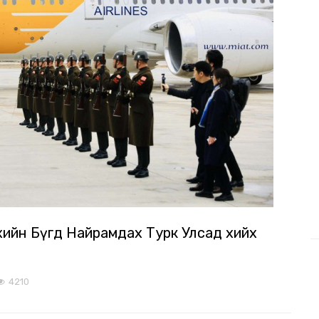
үхийн Бүгд Найрамдах Турк Улсад хийх
4210