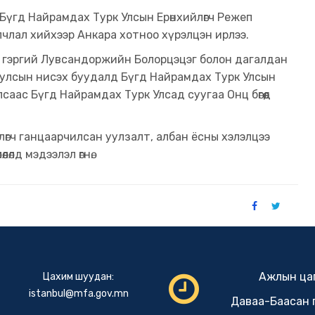
 Бүгд Найрамдах Турк Улсын Ерөнхийлөгч Режеп
лчлал хийхээр Анкара хотноо хүрэлцэн ирлээ.
х, гэргий Лувсандоржийн Болорцэцэг болон дагалдан
он улсын нисэх буудалд Бүгд Найрамдах Турк Улсын
аас Бүгд Найрамдах Турк Улсад суугаа Онц бөгөөд
лөгч ганцаарчилсан уулзалт, албан ёсны хэлэлцээ
өлд мэдээлэл өгнө.
Ажлын цаг
Цахим шуудан:
istanbul@mfa.gov.mn
Даваа-Баасан 