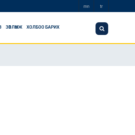
mn
tr
З
ЗӨВЛӨМЖ
ХОЛБОО БАРИХ