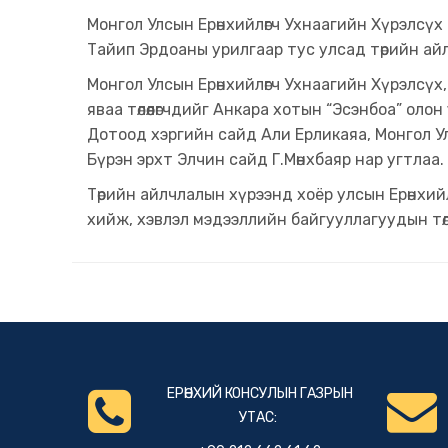
Монгол Улсын Ерөнхийлөгч Ухнаагийн Хүрэлсүх
Тайип Эрдоаны урилгаар тус улсад төрийн ай
Монгол Улсын Ерөнхийлөгч Ухнаагийн Хүрэлсү
яваа төлөөлөгчдийг Анкара хотын “Эсэнбоа” ол
Дотоод хэргийн сайд Али Ерликаяа, Монгол Улс
Бүрэн эрхт Элчин сайд Г.Мөнхбаяр нар угтлаа.
Төрийн айлчлалын хүрээнд хоёр улсын Ерөнхий
хийж, хэвлэл мэдээллийн байгууллагуудын төлөөл
ЕРӨНХИЙ КОНСУЛЫН ГАЗРЫН
УТАС: