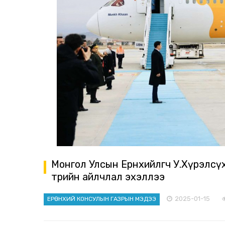
Монгол Улсын Ерөнхийлөгч У.Хүрэлс
төрийн айлчлал эхэллээ
2025-01-15
ЕРӨНХИЙ КОНСУЛЫН ГАЗРЫН МЭДЭЭ