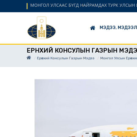
МОНГОЛ УЛСААС БҮГД НАЙРАМДАХ ТУРК УЛСЫН 
МЭДЭЭ, МЭДЭЭ
ЕРӨНХИЙ КОНСУЛЫН ГАЗРЫН МЭД
Ерөнхий Консулын Газрын Мэдээ
Монгол Улсын Ерөнхи