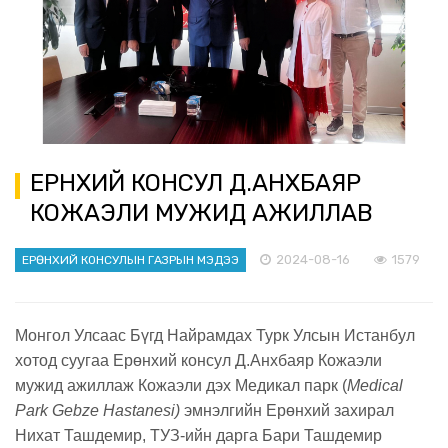
ЕРӨНХИЙ КОНСУЛ Д.АНХБАЯР
КОЖАЭЛИ МУЖИД АЖИЛЛАВ
2024-08-16
1579
ЕРӨНХИЙ КОНСУЛЫН ГАЗРЫН МЭДЭЭ
Монгол Улсаас Бүгд Найрамдах Турк Улсын Истанбул
хотод суугаа Ерөнхий консул Д.Анхбаяр Кожаэли
мужид ажиллаж Кожаэли дэх Медикал парк (
Medical
Park Gebze Hastanesi)
эмнэлгийн Ерөнхий захирал
Нихат Ташдемир, ТУЗ-ийн дарга Бари Ташдемир