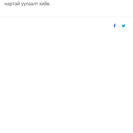
нартай уулзалт хийв.