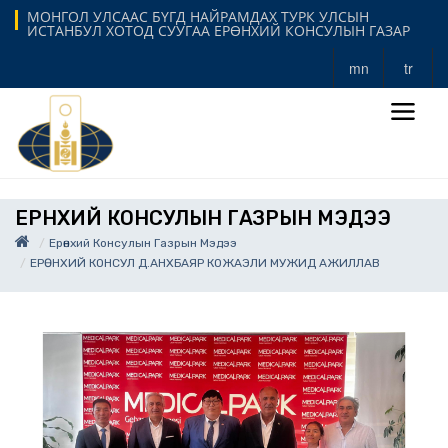
МОНГОЛ УЛСААС БҮГД НАЙРАМДАХ ТУРК УЛСЫН
ИСТАНБУЛ ХОТОД СУУГАА ЕРӨНХИЙ КОНСУЛЫН ГАЗАР
mn
tr
ЕРӨНХИЙ КОНСУЛЫН ГАЗРЫН МЭДЭЭ
Ерөнхий Консулын Газрын Мэдээ
ЕРӨНХИЙ КОНСУЛ Д.АНХБАЯР КОЖАЭЛИ МУЖИД АЖИЛЛАВ