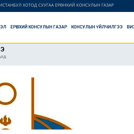
ИСТАНБУЛ ХОТОД СУУГАА ЕРӨНХИЙ КОНСУЛЫН ГАЗАР
ЛЭЛ
ЕРӨНХИЙ КОНСУЛЫН ГАЗАР
КОНСУЛЫН ҮЙЛЧИЛГЭЭ
ВИ
ЭЭ
АЛД