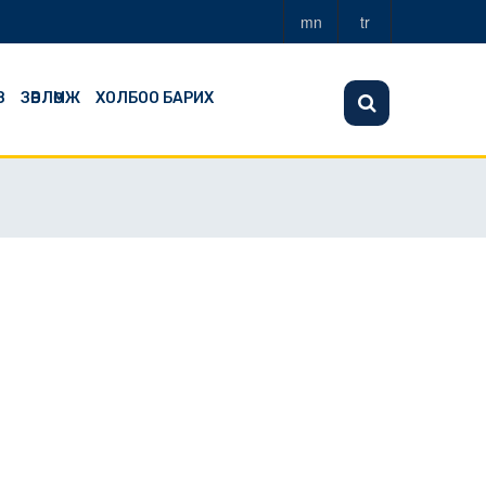
mn
tr
З
ЗӨВЛӨМЖ
ХОЛБОО БАРИХ