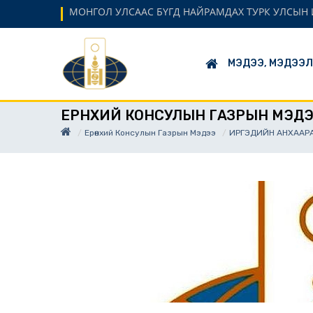
МОНГОЛ УЛСААС БҮГД НАЙРАМДАХ ТУРК УЛСЫН 
МЭДЭЭ, МЭДЭЭ
ЕРӨНХИЙ КОНСУЛЫН ГАЗРЫН МЭД
Ерөнхий Консулын Газрын Мэдээ
ИРГЭДИЙН АНХААР