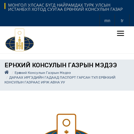
МОНГОЛ УЛСААС БҮГД НАЙРАМДАХ ТУРК УЛСЫН
ИСТАНБУЛ ХОТОД СУУГАА ЕРӨНХИЙ КОНСУЛЫН ГАЗАР
mn
tr
ЕРӨНХИЙ КОНСУЛЫН ГАЗРЫН МЭДЭЭ
Ерөнхий Консулын Газрын Мэдээ
ДАРААХ ИРГЭДИЙН ГАДААД ПАСПОРТ ГАРСАН ТУЛ ЕРӨНХИЙ
КОНСУЛЫН ГАЗРААС ИРЖ АВНА УУ