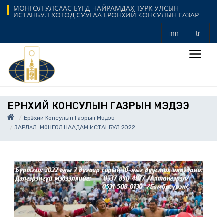
МОНГОЛ УЛСААС БҮГД НАЙРАМДАХ ТУРК УЛСЫН
ИСТАНБУЛ ХОТОД СУУГАА ЕРӨНХИЙ КОНСУЛЫН ГАЗАР
mn
tr
ЕРӨНХИЙ КОНСУЛЫН ГАЗРЫН МЭДЭЭ
Ерөнхий Консулын Газрын Мэдээ
ЗАРЛАЛ: МОНГОЛ НААДАМ ИСТАНБУЛ 2022