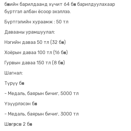
бөхийн барилдаанд хүчит 64 бөх барилдуулахаар
бүртгэл албан ёсоор эхэллээ.
Бүртгэлийн хураамж : 50 тл
Давааны урамшуулал:
Нэгийн даваа 50 тл (32 бөх)
Хоёрын даваа 100 тл (16 бөх)
Гурвын даваа 150 тл (8 бөх)
Шагнал:
Түрүү бөх
- Медаль, баярын бичиг, 5000 тл
Үзүүрлэсэн бөх
- Медаль, баярын бичиг, 3000 тл
Шөвгөрсөн 2 бөх