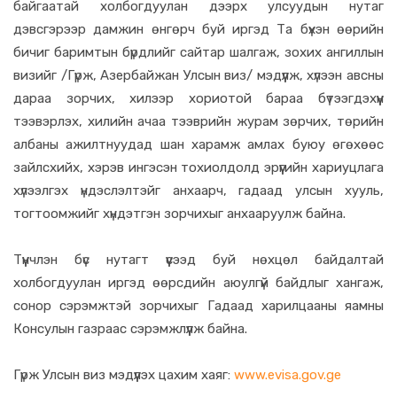
байгаатай холбогдуулан дээрх улсуудын нутаг
дэвсгэрээр дамжин өнгөрч буй иргэд Та бүхэн өөрийн
бичиг баримтын бүрдлийг сайтар шалгаж, зохих ангиллын
визийг /Гүрж, Азербайжан Улсын виз/ мэдүүлж, хүлээн авсны
дараа зорчих, хилээр хориотой бараа бүтээгдэхүүн
тээвэрлэх, хилийн ачаа тээврийн журам зөрчих, төрийн
албаны ажилтнуудад шан харамж амлах буюу өгөхөөс
зайлсхийх, хэрэв ингэсэн тохиолдолд эрүүгийн хариуцлага
хүлээлгэх үндэслэлтэйг анхаарч, гадаад улсын хууль,
тогтоомжийг хүндэтгэн зорчихыг анхааруулж байна.
Түүнчлэн бүс нутагт үүсээд буй нөхцөл байдалтай
холбогдуулан иргэд өөрсдийн аюулгүй байдлыг хангаж,
сонор сэрэмжтэй зорчихыг Гадаад харилцааны яамны
Консулын газраас сэрэмжлүүлж байна.
Гүрж Улсын виз мэдүүлэх цахим хаяг:
www.evisa.gov.ge