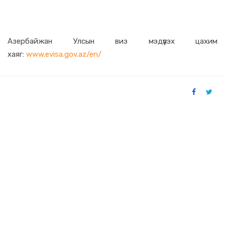
Азербайжан Улсын виз мэдүүлэх цахим
хаяг:
www.evisa.gov.az/en/