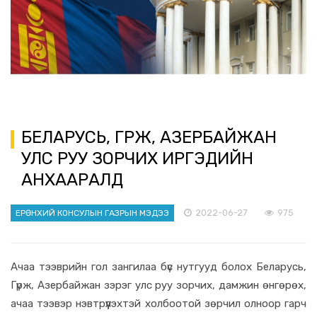
БЕЛАРУСЬ, ГҮРЖ, АЗЕРБАЙЖАН
УЛС РУУ ЗОРЧИХ ИРГЭДИЙН
АНХААРАЛД
2022-06-27
975
ЕРӨНХИЙ КОНСУЛЫН ГАЗРЫН МЭДЭЭ
Ачаа тээврийн гол зангилаа бүс нутгууд болох Беларусь,
Гүрж, Азербайжан зэрэг улс руу зорчих, дамжин өнгөрөх,
ачаа тээвэр нэвтрүүлэхтэй холбоотой зөрчил олноор гарч