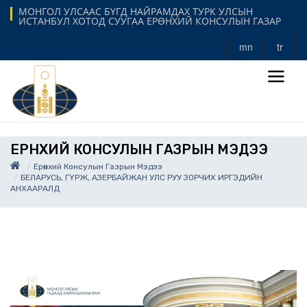
МОНГОЛ УЛСААС БҮГД НАЙРАМДАХ ТУРК УЛСЫН
ИСТАНБУЛ ХОТОД СУУГАА ЕРӨНХИЙ КОНСУЛЫН ГАЗАР
mn
tr
ЕРӨНХИЙ КОНСУЛЫН ГАЗРЫН МЭДЭЭ
Ерөнхий Консулын Газрын Мэдээ
БЕЛАРУСЬ, ГҮРЖ, АЗЕРБАЙЖАН УЛС РУУ ЗОРЧИХ ИРГЭДИЙН
АНХААРАЛД