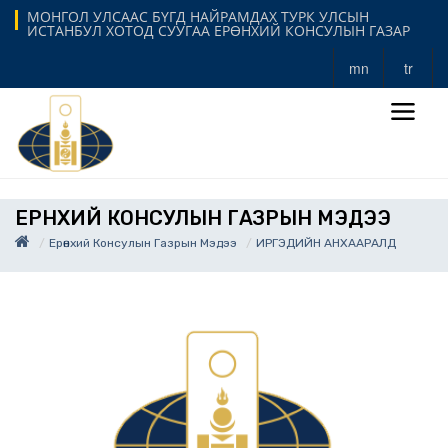
МОНГОЛ УЛСААС БҮГД НАЙРАМДАХ ТУРК УЛСЫН
ИСТАНБУЛ ХОТОД СУУГАА ЕРӨНХИЙ КОНСУЛЫН ГАЗАР
mn
tr
ЕРӨНХИЙ КОНСУЛЫН ГАЗРЫН МЭДЭЭ
Ерөнхий Консулын Газрын Мэдээ
ИРГЭДИЙН АНХААРАЛД