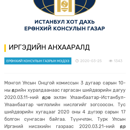
ИРГЭДИЙН АНХААРАЛД
2020-03-25
1343
ЕРӨНХИЙ КОНСУЛЫН ГАЗРЫН МЭДЭЭ
Монгол Улсын Онцгой комиссын 3 дугаар сарын 10-
ны өдрийн хуралдаанаас гаргасан шийдвэрийн дагуу
2020.03.11-ний өдрөөс эхлэн Улаанбаатар-Истанбул-
Улаанбаатар чиглэлийн нислэгийг зогсоосон. Тус
шийдвэрийн хугацааг 2020 оны 4 дүгээр сарын 17
болгон сунгасан байгаа. Түүнчлэн, Турк Улсын
Иргэний нисэхийн газраас 2020.03.21-ний өдөр