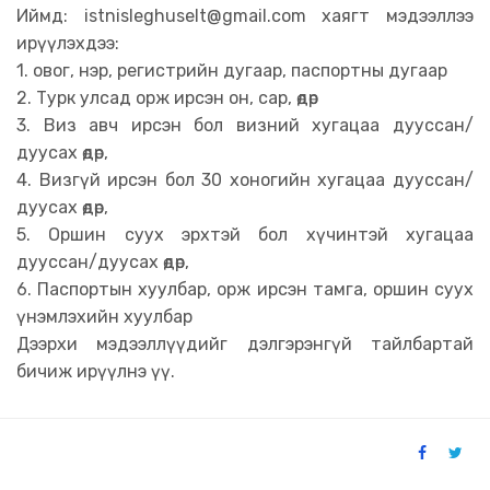
Иймд:
istnisleghuselt@gmail.com
хаягт мэдээллээ
ирүүлэхдээ:
1. овог, нэр, регистрийн дугаар, паспортны дугаар
2. Турк улсад орж ирсэн он, сар, өдөр
3. Виз авч ирсэн бол визний хугацаа дууссан/
дуусах өдөр,
4. Визгүй ирсэн бол 30 хоногийн хугацаа дууссан/
дуусах өдөр,
5. Оршин суух эрхтэй бол хүчинтэй хугацаа
дууссан/дуусах өдөр,
6. Паспортын хуулбар, орж ирсэн тамга, оршин суух
үнэмлэхийн хуулбар
Дээрхи мэдээллүүдийг дэлгэрэнгүй тайлбартай
бичиж ирүүлнэ үү.