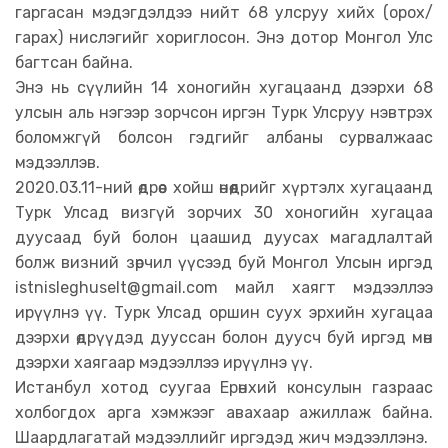
гаргасан мэдэгдэлдээ нийт 68 улсруу хийх (орох/
гарах) нислэгийг хориглосон. Энэ дотор Монгол Улс
багтсан байна.
Энэ нь сүүлийн 14 хоногийн хугацаанд дээрхи 68
улсын аль нэгээр зорчсон иргэн Турк Улсруу нэвтрэх
боломжгүй болсон гэдгийг албаны сурвалжаас
мэдээллэв.
2020.03.11-ний өдрөөс хойш өнөөдрийг хүртэлх хугацаанд
Турк Улсад визгүй зорчих 30 хоногийн хугацаа
дуусаад буй болон цаашид дуусах магадлалтай
болж визний зөрчил үүсээд буй Монгол Улсын иргэд
istnisleghuselt@gmail.com
майл хаягт мэдээллээ
ирүүлнэ үү. Турк Улсад оршин суух эрхийн хугацаа
дээрхи өдрүүдэд дууссан болон дуусч буй иргэд мөн
дээрхи хаягаар мэдээллээ ирүүлнэ үү.
Истанбул хотод суугаа Ерөнхий консулын газраас
холбогдох арга хэмжээг авахаар ажиллаж байна.
Шаардлагатай мэдээллийг иргэдэд жич мэдээллэнэ.