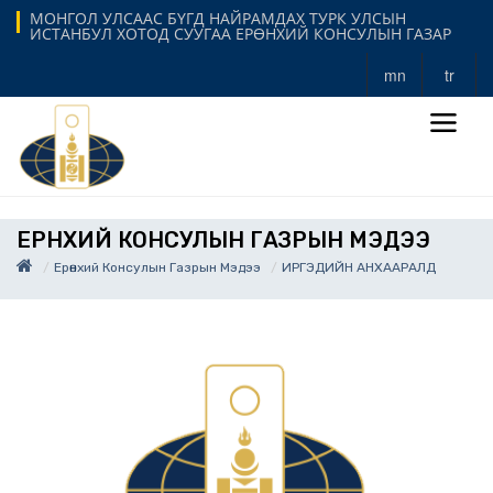
МОНГОЛ УЛСААС БҮГД НАЙРАМДАХ ТУРК УЛСЫН
ИСТАНБУЛ ХОТОД СУУГАА ЕРӨНХИЙ КОНСУЛЫН ГАЗАР
mn
tr
ЕРӨНХИЙ КОНСУЛЫН ГАЗРЫН МЭДЭЭ
Ерөнхий Консулын Газрын Мэдээ
ИРГЭДИЙН АНХААРАЛД