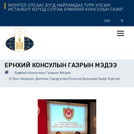
МОНГОЛ УЛСААС БҮГД НАЙРАМДАХ ТУРК УЛСЫН
ИСТАНБУЛ ХОТОД СУУГАА ЕРӨНХИЙ КОНСУЛЫН ГАЗАР
mn
tr
ЕРӨНХИЙ КОНСУЛЫН ГАЗРЫН МЭДЭЭ
Ерөнхий Консулын Газрын Мэдээ
О.Энх-Амарын Диплом Гардуулах Ёслолд Оролцож Баяр Хүргэв