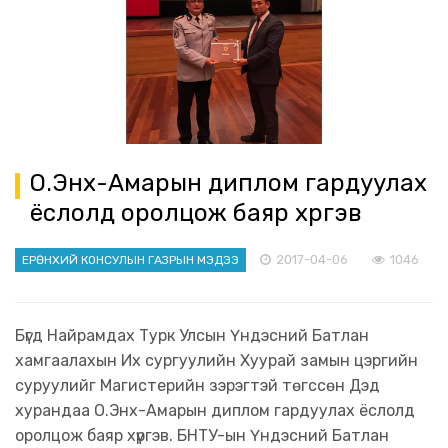
О.Энх-Амарын диплом гардуулах
ёслолд оролцож баяр хүргэв
2017-04-06
1046
ЕРӨНХИЙ КОНСУЛЫН ГАЗРЫН МЭДЭЭ
Бүгд Найрамдах Турк Улсын Үндэсний Батлан
хамгаалахын Их сургуулийн Хуурай замын цэргийн
суруулийг Магистерийн зэрэгтэй төгссөн Дэд
хурандаа О.Энх-Амарын диплом гардуулах ёслолд
оролцож баяр хүргэв. БНТУ-ын Үндэсний Батлан