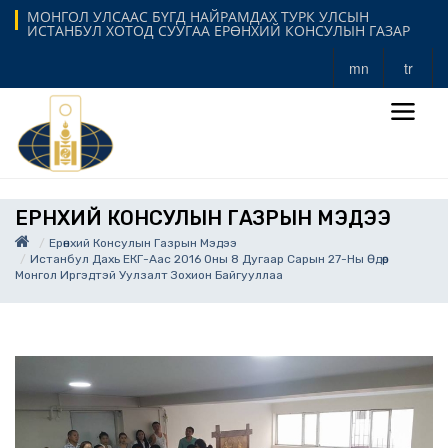
МОНГОЛ УЛСААС БҮГД НАЙРАМДАХ ТУРК УЛСЫН
ИСТАНБУЛ ХОТОД СУУГАА ЕРӨНХИЙ КОНСУЛЫН ГАЗАР
mn
tr
ЕРӨНХИЙ КОНСУЛЫН ГАЗРЫН МЭДЭЭ
Ерөнхий Консулын Газрын Мэдээ
Истанбул Дахь ЕКГ-Аас 2016 Оны 8 Дугаар Сарын 27-Ны Өдөр
Монгол Иргэдтэй Уулзалт Зохион Байгууллаа