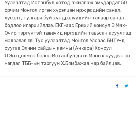
Уулзалтад Истанбул хотод ажиллаж амьдардаг 50
орчим Монгол иргэн хүрэлцэн ирж өөрсдийн санал,
хүсэлт, тулгарч буй хүндрэлүүдийн талаар санал
бодлоо илэрхийллээ. ЕКГ-аас Ерөнхий консул Э.Мөнх-
Очир тэргүүтэй төлөөлөгчид иргэдийн тавьсан асуултад
мэдээлэл өгөв. Тус уулзалтад Монгол Улсаас БНТУ-д
суугаа Элчин сайдын яамны (Анкара) Консул
Л.Энхцолмон болон Истанбул дахь Монголчуудын эв
нэгдэл ТББ-ын тэргүүн Х.Бямбажав нар байлцав.