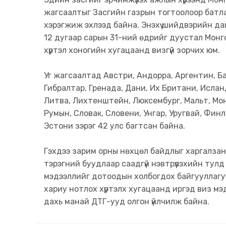
жагсаалтыг Засгийн газрын тогтоолоор батла
хэрэгжиж эхлээд байна. Энэхүү шийдвэрийн д
12 дугаар сарын 31-ний өдрийг дуустал Монг
хүртэл хоногийн хугацаанд визгүй зорчих юм.
Уг жагсаалтад Австри, Андорра, Аргентин, Баг
Гибралтар, Гренада, Дани, Их Британи, Ислан
Литва, Лихтенштейн, Люксембург, Мальт, Мон
Румын, Словак, Словени, Унгар, Уругвай, Фин
Эстони зэрэг 42 улс багтсан байна.
Гэхдээ зарим орны нөхцөл байдлыг харгалзан
тэрэгний буудлаар саадгүй нэвтрүүлэхийн тулд
мэдээллийг дотоодын холбогдох байгууллаг
хариу нотлох хүртэлх хугацаанд иргэд виз мэ
дахь манай ДТГ-ууд олгон үйлчилж байна.