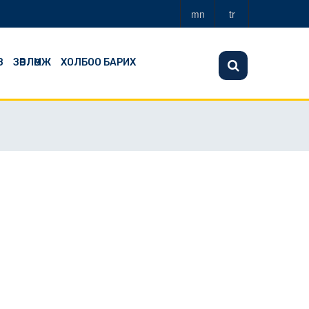
mn
tr
З
ЗӨВЛӨМЖ
ХОЛБОО БАРИХ