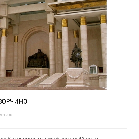
 ЗОРЧИНО
1200
ол Улсад иргэд нь визгүй зорчих 42 орны