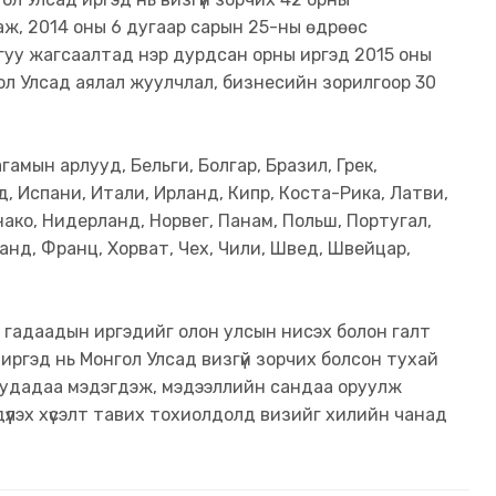
ж, 2014 оны 6 дугаар сарын 25-ны өдрөөс
агуу жагсаалтад нэр дурдсан орны иргэд 2015 оны
ол Улсад аялал жуулчлал, бизнесийн зорилгоор 30
амын арлууд, Бельги, Болгар, Бразил, Грек,
д, Испани, Итали, Ирланд, Кипр, Коста-Рика, Латви,
ако, Нидерланд, Норвег, Панам, Польш, Португал,
ланд, Франц, Хорват, Чех, Чили, Швед, Швейцар,
 гадаадын иргэдийг олон улсын нисэх болон галт
 иргэд нь Монгол Улсад визгүй зорчих болсон тухай
уудадаа мэдэгдэж, мэдээллийн сандаа оруулж
дүүлэх хүсэлт тавих тохиолдолд визийг хилийн чанад