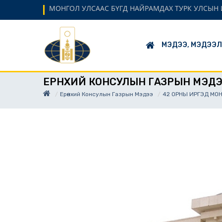
МОНГОЛ УЛСААС БҮГД НАЙРАМДАХ ТУРК УЛСЫН 
МЭДЭЭ, МЭДЭЭ
ЕРӨНХИЙ КОНСУЛЫН ГАЗРЫН МЭД
Ерөнхий Консулын Газрын Мэдээ
42 ОРНЫ ИРГЭД МО