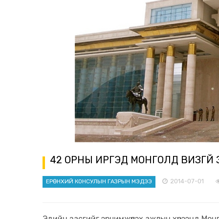
42 ОРНЫ ИРГЭД МОНГОЛД ВИЗГҮЙ
2014-07-01
ЕРӨНХИЙ КОНСУЛЫН ГАЗРЫН МЭДЭЭ
Эдийн засгийг эрчимжүүлэх ажлын хүрээнд Монг