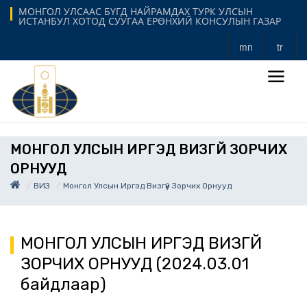
МОНГОЛ УЛСААС БҮГД НАЙРАМДАХ ТУРК УЛСЫН
ИСТАНБУЛ ХОТОД СУУГАА ЕРӨНХИЙ КОНСУЛЫН ГАЗАР
mn
tr
МОНГОЛ УЛСЫН ИРГЭД ВИЗГҮЙ ЗОРЧИХ
ОРНУУД
ВИЗ
Монгол Улсын Иргэд Визгүй Зорчих Орнууд
МОНГОЛ УЛСЫН ИРГЭД ВИЗГҮЙ
ЗОРЧИХ ОРНУУД (2024.03.01
байдлаар)