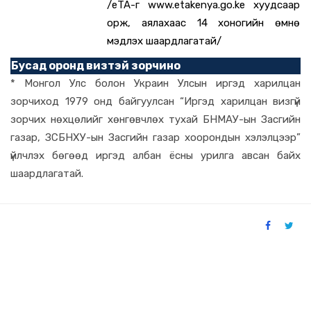
/еTA-г www.etakenya.go.ke хуудсаар
орж, аялахаас 14 хоногийн өмнө
мэдүүлэх шаардлагатай/
Бусад оронд визтэй зорчино
* Монгол Улс болон Украин Улсын иргэд харилцан
зорчиход 1979 онд байгуулсан “Иргэд харилцан визгүй
зорчих нөхцөлийг хөнгөвчлөх тухай БНМАУ-ын Засгийн
газар, ЗСБНХУ-ын Засгийн газар хоорондын хэлэлцээр”
үйлчлэх бөгөөд иргэд албан ёсны урилга авсан байх
шаардлагатай.