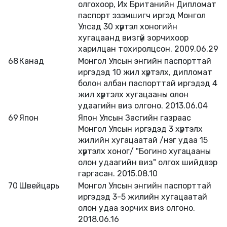
олгохоор, Их Британийн Дипломат
паспорт эзэмшигч иргэд Монгол
Улсад 30 хүртэл хоногийн
хугацаанд визгүй зорчихоор
харилцан тохиролцсон. 2009.06.29
68
Канад
Монгол Улсын энгийн паспорттай
иргэдэд 10 жил хүртэлх, дипломат
болон албан паспорттай иргэдэд 4
жил хүртэлх хугацааны олон
удаагийн виз олгоно. 2013.06.04
69
Япон
Япон Улсын Засгийн газраас
Монгол Улсын иргэдэд 3 хүртэлх
жилийн хугацаатай /нэг удаа 15
хүртэлх хоног/ "Богино хугацааны
олон удаагийн виз" олгох шийдвэр
гаргасан. 2015.08.10
70
Швейцарь
Монгол Улсын энгийн паспорттай
иргэдэд 3-5 жилийн хугацаатай
олон удаа зорчих виз олгоно.
2018.06.16