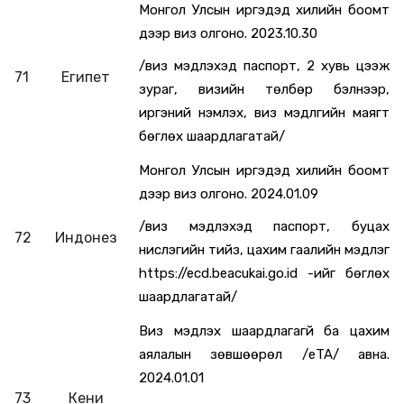
Монгол Улсын иргэдэд хилийн боомт
дээр виз олгоно. 2023.10.30
/виз мэдүүлэхэд паспорт, 2 хувь цээж
71
Египет
зураг, визийн төлбөр бэлнээр,
иргэний үнэмлэх, виз мэдүүлгийн маягт
бөглөх шаардлагатай/
Монгол Улсын иргэдэд хилийн боомт
дээр виз олгоно. 2024.01.09
/виз мэдүүлэхэд паспорт, буцах
72
Индонез
нислэгийн тийз, цахим гаалийн мэдүүлэг
https://ecd.beacukai.go.id -ийг бөглөх
шаардлагатай/
Виз мэдүүлэх шаардлагагүй ба цахим
аялалын зөвшөөрөл /еTA/ авна.
2024.01.01
73
Кени