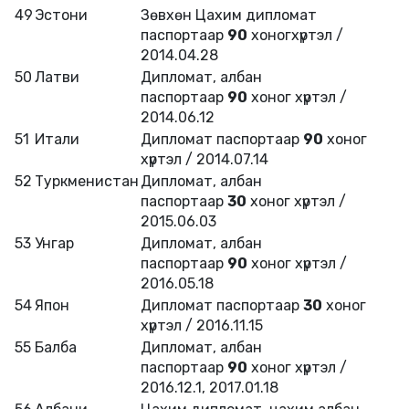
49
Эстони
Зөвхөн Цахим дипломат
паспортаар
90
хоногхүртэл /
2014.04.28
50
Латви
Дипломат, албан
паспортаар
90
хоног хүртэл /
2014.06.12
51
Итали
Дипломат паспортаар
90
хоног
хүртэл / 2014.07.14
52
Туркменистан
Дипломат, албан
паспортаар
30
хоног хүртэл /
2015.06.03
53
Унгар
Дипломат, албан
паспортаар
90
хоног хүртэл /
2016.05.18
54
Япон
Дипломат паспортаар
30
хоног
хүртэл / 2016.11.15
55
Балба
Дипломат, албан
паспортаар
90
хоног хүртэл /
2016.12.1, 2017.01.18