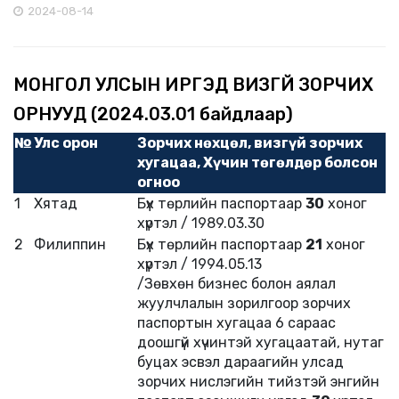
2024-08-14
МОНГОЛ УЛСЫН ИРГЭД ВИЗГҮЙ ЗОРЧИХ
ОРНУУД (2024.03.01 байдлаар)
№
Улс орон
Зорчих нөхцөл, визгүй зорчих
хугацаа, Хүчин төгөлдөр болсон
огноо
1
Хятад
Бүх төрлийн паспортаар
30
хоног
хүртэл / 1989.03.30
2
Филиппин
Бүх төрлийн паспортаар
21
хоног
хүртэл / 1994.05.13
/Зөвхөн бизнес болон аялал
жуулчлалын зорилгоор зорчих
паспортын хугацаа 6 сараас
доошгүй хүчинтэй хугацаатай, нутаг
буцах эсвэл дараагийн улсад
зорчих нислэгийн тийзтэй энгийн