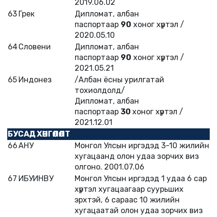
2019.06.02
63
Грек
Дипломат, албан
паспортаар
90
хоног хүртэл /
2020.05.10
64
Словени
Дипломат, албан
паспортаар
90
хоног хүртэл /
2021.05.21
65
Индонез
/Албан ёсны урилгатай
тохиолдолд/
Дипломат, албан
паспортаар
30
хоног хүртэл /
2021.12.01
БУСАД ХӨНГӨЛӨЛТ
66
АНУ
Монгол Улсын иргэдэд 3-10 жилийн
хугацаанд олон удаа зорчих виз
олгоно. 2001.07.06
67
ИБУИНВУ
Монгол Улсын иргэдэд 1 удаа 6 сар
хүртэл хугацаагаар суурьших
эрхтэй, 6 сараас 10 жилийн
хугацаатай олон удаа зорчих виз